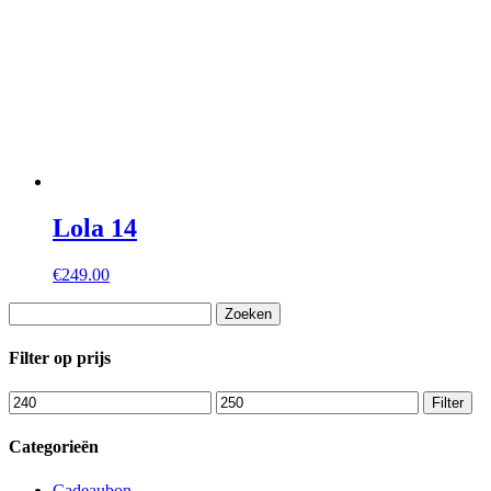
Lola 14
€
249.00
Zoeken
naar:
Filter op prijs
Min.
Max.
Filter
prijs
prijs
Categorieën
Cadeaubon