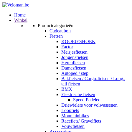
Home
Winkel
Productcategorieën
Cadeaubon
Fietsen
KOOPJESHOEK
Factor
Meisjesfietsen
Jongensfietsen
Herenfietsen
Damesfietsen
Autoped / step
Bakfietsen / Cargo-fietsen / Long-
tail fietsen
BMX
Elektrische fietsen
Speed Pedelec
Driewielers voor volwassenen
Loopfiets
Mountainbikes
Racefiets/ Gravelfiets
Vouwfietsen
Accessoires